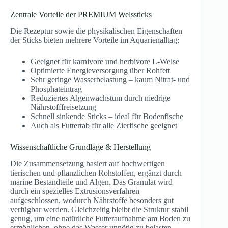
Zentrale Vorteile der PREMIUM Welssticks
Die Rezeptur sowie die physikalischen Eigenschaften
der Sticks bieten mehrere Vorteile im Aquarienalltag:
Geeignet für karnivore und herbivore L-Welse
Optimierte Energieversorgung über Rohfett
Sehr geringe Wasserbelastung – kaum Nitrat- und
Phosphateintrag
Reduziertes Algenwachstum durch niedrige
Nährstofffreisetzung
Schnell sinkende Sticks – ideal für Bodenfische
Auch als Futtertab für alle Zierfische geeignet
Wissenschaftliche Grundlage & Herstellung
Die Zusammensetzung basiert auf hochwertigen
tierischen und pflanzlichen Rohstoffen, ergänzt durch
marine Bestandteile und Algen. Das Granulat wird
durch ein spezielles Extrusionsverfahren
aufgeschlossen, wodurch Nährstoffe besonders gut
verfügbar werden. Gleichzeitig bleibt die Struktur stabil
genug, um eine natürliche Futteraufnahme am Boden zu
ermöglichen, ohne das Wasser unnötig zu belasten.