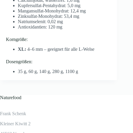
Calciumjodat, wasserfrei: 1,6 mg
Kupfersulfat-Pentahydrat: 5,0 mg
Mangansulfat-Monohydrat: 12,4 mg
Zinksulfat-Monohydrat: 53,4 mg
Natriumselenit: 0,02 mg
Antioxidantien: 120 mg
Korngröße:
XL:
4–6 mm – geeignet für alle L-Welse
Dosengrößen:
35 g, 60 g, 140 g, 280 g, 1100 g
Naturefood
Frank Schenk
Kleiner Kiwitt 2