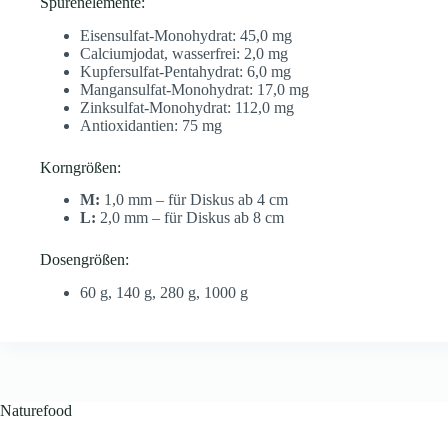
Spurenelemente:
Eisensulfat-Monohydrat: 45,0 mg
Calciumjodat, wasserfrei: 2,0 mg
Kupfersulfat-Pentahydrat: 6,0 mg
Mangansulfat-Monohydrat: 17,0 mg
Zinksulfat-Monohydrat: 112,0 mg
Antioxidantien: 75 mg
Korngrößen:
M:
1,0 mm – für Diskus ab 4 cm
L:
2,0 mm – für Diskus ab 8 cm
Dosengrößen:
60 g, 140 g, 280 g, 1000 g
Naturefood