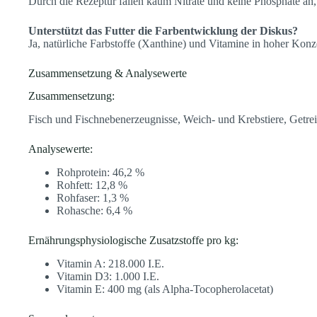
Durch die Rezeptur fallen kaum Nitrate und keine Phosphate an, 
Unterstützt das Futter die Farbentwicklung der Diskus?
Ja, natürliche Farbstoffe (Xanthine) und Vitamine in hoher Konze
Zusammensetzung & Analysewerte
Zusammensetzung:
Fisch und Fischnebenerzeugnisse, Weich- und Krebstiere, Getrei
Analysewerte:
Rohprotein: 46,2 %
Rohfett: 12,8 %
Rohfaser: 1,3 %
Rohasche: 6,4 %
Ernährungsphysiologische Zusatzstoffe pro kg:
Vitamin A: 218.000 I.E.
Vitamin D3: 1.000 I.E.
Vitamin E: 400 mg (als Alpha-Tocopherolacetat)