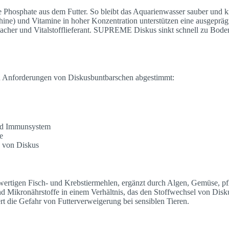
Phosphate aus dem Futter. So bleibt das Aquarienwasser sauber und kri
thine) und Vitamine in hoher Konzentration unterstützen eine ausgepräg
hmacher und Vitalstofflieferant. SUPREME Diskus sinkt schnell zu Bo
n Anforderungen von Diskusbuntbarschen abgestimmt:
und Immunsystem
e
n von Diskus
tigen Fisch- und Krebstiermehlen, ergänzt durch Algen, Gemüse, p
und Mikronährstoffe in einem Verhältnis, das den Stoffwechsel von Disk
ert die Gefahr von Futterverweigerung bei sensiblen Tieren.