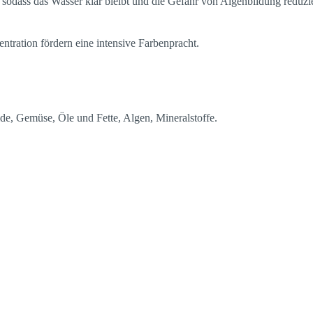
sodass das Wasser klar bleibt und die Gefahr von Algenbildung reduzie
ntration fördern eine intensive Farbenpracht.
de, Gemüse, Öle und Fette, Algen, Mineralstoffe.